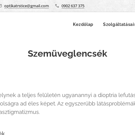
optikatrstice@gmail.com
0902 637 375
Kezdőlap
Szolgáltatása
Szemüveglencsék
nek a teljes felületén ugyanannyi a dioptria lefutás
olságra ad éles képet. Az egyszerűbb látásproblémák 
y asztigmatizmus.
ék