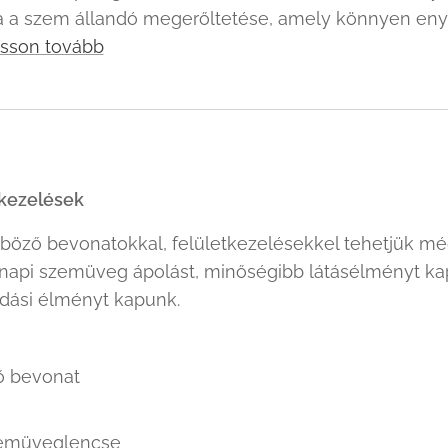
a a szem állandó megerőltetése, amely könnyen enyh
sson tovább
kezelések
öző bevonatokkal, felületkezelésekkel tehetjük még
api szemüveg ápolást, minőségibb látásélményt kap
ási élményt kapunk.
ő bevonat
szemüveglencse