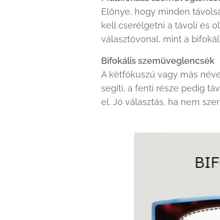
Előnye, hogy minden távolsá
kell cserélgetni a távoli és
választóvonal, mint a bifoká
Bifokális szemüveglencsék
A kétfókuszú vagy más néven
segíti, a fenti része pedig tá
el. Jó választás, ha nem sz