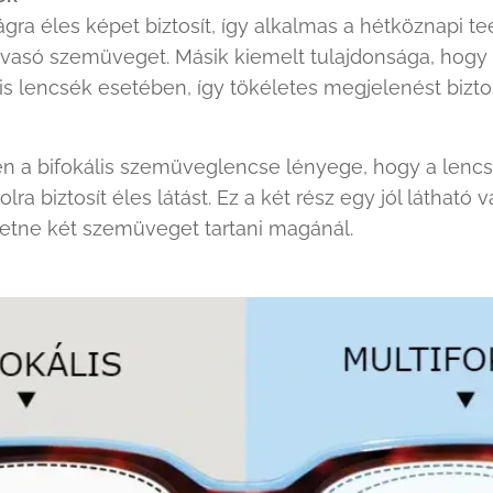
gra éles képet biztosít, így alkalmas a hétköznapi 
 olvasó szemüveget. Másik kiemelt tulajdonsága, hogy
lis lencsék esetében, így tökéletes megjelenést biztos
 a bifokális szemüveglencse lényege, hogy a lencse l
volra biztosít éles látást. Ez a két rész egy jól láthat
eretne két szemüveget tartani magánál.