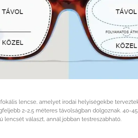
ifokális lencse, amelyet irodai helyiségekbe tervezt
gfeljebb 2-2,5 méteres távolságban dolgoznak. 40-45 
sú lencsét választ, annál jobban testreszabható.