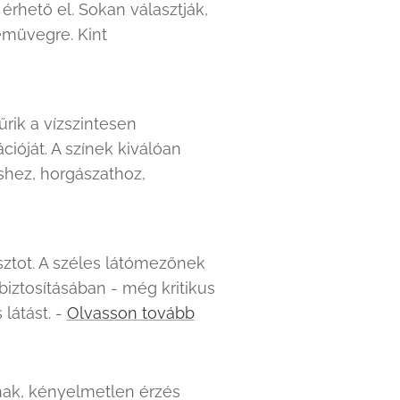
rhető el. Sokan választják,
emüvegre. Kint
rik a vízszintesen
ióját. A színek kiválóan
shez, horgászathoz,
sztot. A széles látómezőnek
biztosításában - még kritikus
 látást. -
Olvasson tovább
nak, kényelmetlen érzés