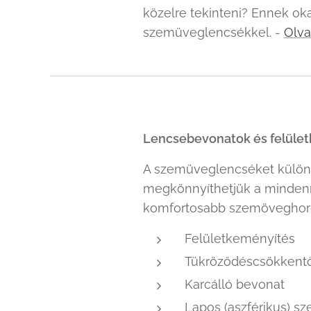
közelre tekinteni? Ennek ok
szemüveglencsékkel. -
Olva
Lencsebevonatok és felület
A szemüveglencséket különb
megkönnyíthetjük a mindenn
komfortosabb szemöveghord
Felületkeményítés
Tükröződéscsökkent
Karcálló bevonat
Lapos (aszférikus) 