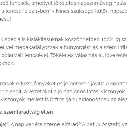
edő lencsék, amellyel tökéletes napszemüveg hatás é
z a lencse "2 az 1-ben" - Nincs szüksége külön napsz
ncse!
k speciális kialakításuknak köszönhetően 100%-ig szű
ellyel megakadályozzák a hunyorgást és a szem irritác
polarizált lencsével. Tökéletes választás autóvezeté
okhoz.
rások érkező fényeket és jelentősen javítja a kontra
ia segíti a vezetőket a jó általános látási viszonyok 
 viszonyok mellett is biztosítja tulajdonosának az éles
a szemfáradtság ellen
nját? A nap végére szeme elfárad? A betűk összefoly