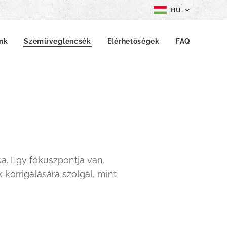
HU
ink
Szemüveglencsék
Elérhetőségek
FAQ
a. Egy fókuszpontja van,
korrigálására szolgál, mint