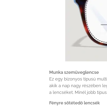
Munka szemüveglencse
Ez egy bizonyos típusú mult
akik a nap nagy részében le
a lencséket. Minél jobb típu
Fényre sötétedő lencsék