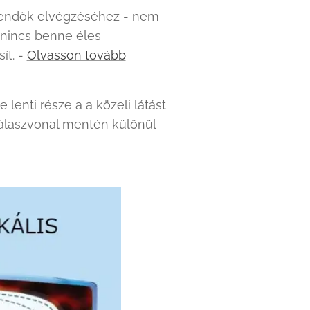
teendők elvégzéséhez - nem
 nincs benne éles
ít. -
Olvasson tovább
enti része a a közeli látást
ó válaszvonal mentén különül