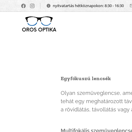
nyitvatartás hétköznapokon: 8:30 - 16:30
Egyfókuszú lencsék
Olyan szemüveglencse, amely
tehát egy meghatározott táv
a rövidlátás, távollátás vag
Multifokális szemüveglencs