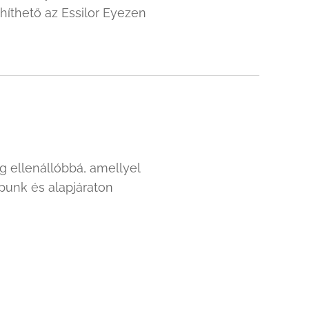
íthető az Essilor Eyezen
 ellenállóbbá, amellyel
unk és alapjáraton