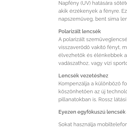
Napfény (UV) hatására sötét
akik érzékenyek a fényre. E
napszemüveg, bent sima le
Polarizált lencsék
A polarizált szemüveglencsé
visszaverődő vakító fényt, m
élvezhetők és élénkebbek a 
vadászathoz, vagy vízi sport
Lencsék vezetéshez
Kompenzálja a különböző for
köszönhetően az új technológ
pillanatokban is. Rossz látási
Eyezen egyfókuszú lencsék 
Sokat használja mobiltelefo