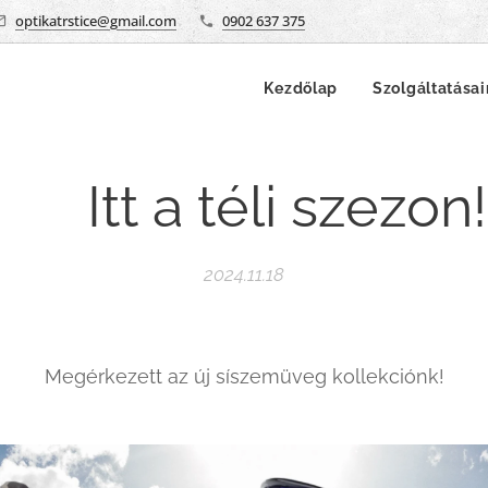
optikatrstice@gmail.com
0902 637 375
Kezdőlap
Szolgáltatása
❄️ Itt a téli szezon!
2024.11.18
Megérkezett az új síszemüveg kollekciónk!