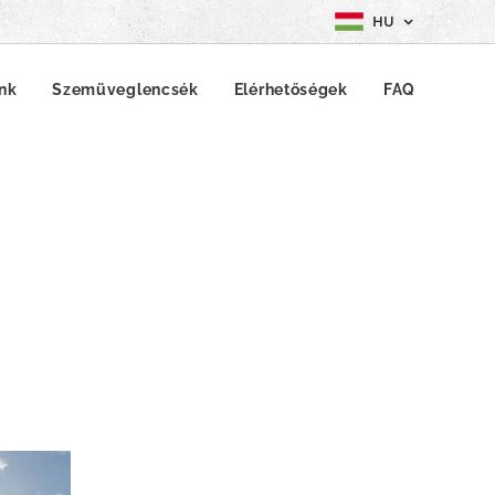
HU
ink
Szemüveglencsék
Elérhetőségek
FAQ